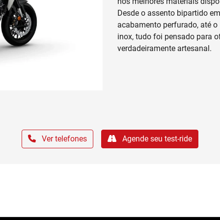
Vermelho Metálico – Bordeaux Red
Metallic
Lanterna e Farol em LED
Emergency Stop Signal (ESS)
Roda de liga leve
Controle de Tração