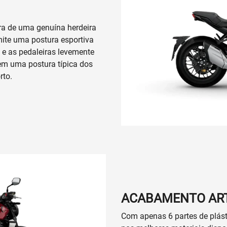
Anterior
Whatsapp Revemar
(92) 99114
CB 1000R