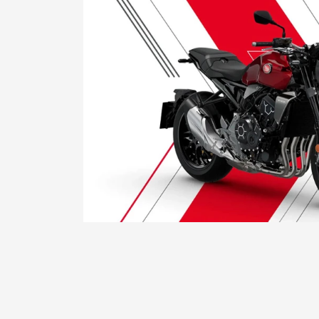
Honda
CB 1000R
Evolução na máxima potência.
SOLICITAR PROPOSTA
Para solicitar uma cotação, por favor, preencha o
formulário abaixo que entraremos em contato
rapidamente.