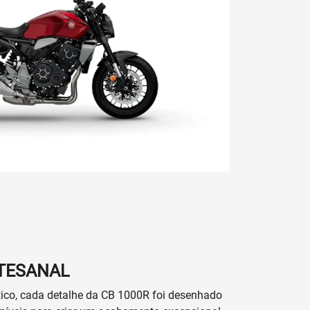
Próximo
Whatsapp Honda
-6721
(19) 3864-7080