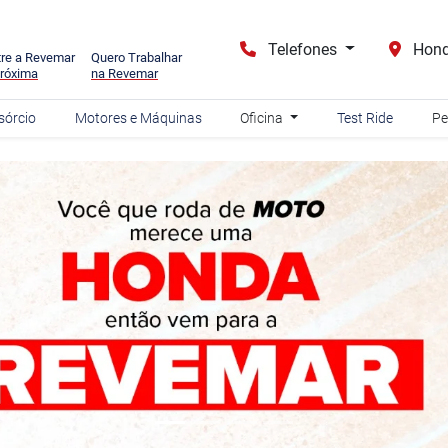
Telefones
Hond
re a Revemar
Quero Trabalhar
róxima
na Revemar
sórcio
Motores e Máquinas
Oficina
Test Ride
Pe