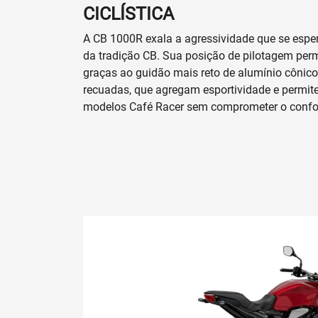
Prefiro que entre em contato por:
Whatsapp
Telefone
Email
Li e aceito a
Política de Privacidade
e
concordo em receber comunicações da
concessionária.
ENVIAR MENSAGEM
Versões CB 1000R