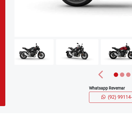
carousel.texts.control_prev