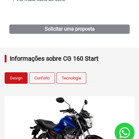
Maués
Manacapuru
Humaitá
Japiim
Parintins
Coari
São José
Compensa
Praça 14
Dream
Alvorada
Itacoatiara