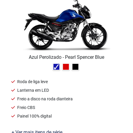
Motos
Ofertas
Seminovas
Consórcio
Motores e Máquinas
Oficina
Assistência Técnica
Agendamento de Recall
Agendamento de Serviços
Test Ride
Peças e Acessórios