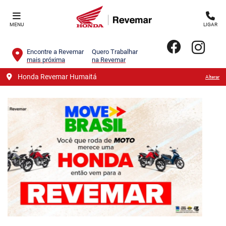
MENU
LIGAR
Encontre a Revemar
Quero Trabalhar
mais próxima
na Revemar
Honda Revemar Humaitá
Alterar
templates.template-01.components.carousel.texts.contro
templa