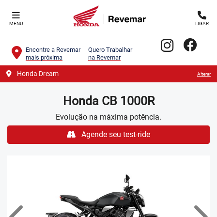
MENU
LIGAR
Encontre a Revemar
Quero Trabalhar
mais próxima
na Revemar
Honda Dream
Alterar
Honda
CB 1000R
Evolução na máxima potência.
Agende seu test-ride