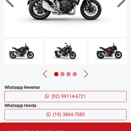
Anterior
Próx
Anterior
Próximo
Whatsapp Revemar
(92) 99114-6721
Whatsapp Honda
(19) 3864-7080