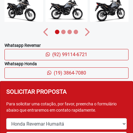
Anterior
Próximo
Whatsapp Revemar
(92) 99114-6721
Whatsapp Honda
(19) 3864-7080
SOLICITAR PROPOSTA
Para solicitar uma cotação, por favor, preencha o formulário
abaixo que entraremos em contato rapidamente.