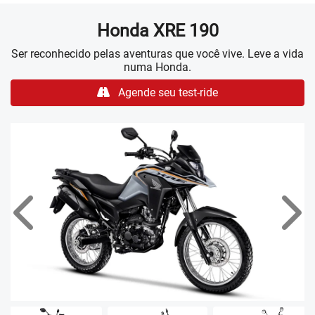
Honda
XRE 190
Ser reconhecido pelas aventuras que você vive. Leve a vida
numa Honda.
Agende seu test-ride
Anterior
Próx