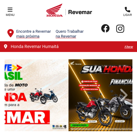
MENU
LIGAR
Encontre a Revemar
Quero Trabalhar
mais próxima
na Revemar
Honda Revemar Humaitá
Alterar
templates.template-01.components.carousel.texts.contro
templa