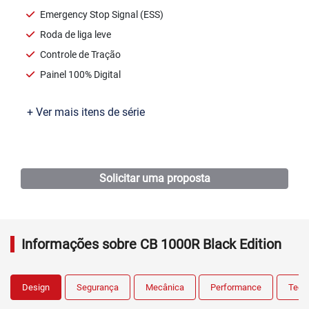
Emergency Stop Signal (ESS)
Roda de liga leve
Controle de Tração
Painel 100% Digital
+ Ver mais itens de série
Ficha técnica
Solicitar uma proposta
Informações sobre CB 1000R Black Edition
Design
Segurança
Mecânica
Performance
Tecn