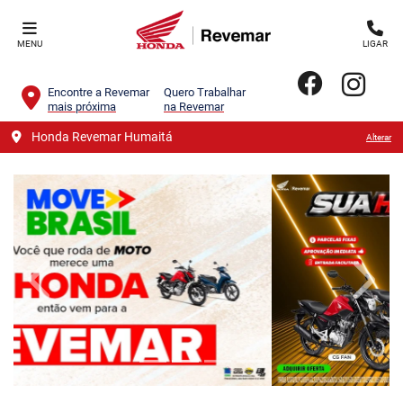
MENU
LIGAR
Encontre a Revemar
Quero Trabalhar
mais próxima
na Revemar
Honda Revemar Humaitá
Alterar
templates.template-01.components.carousel.texts.contro
templa