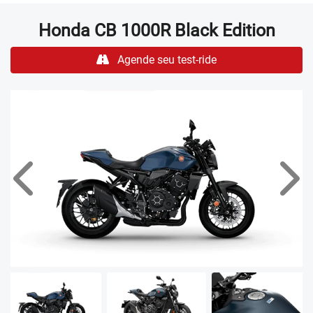
Honda
CB 1000R Black Edition
Agende seu test-ride
Anterior
Próx