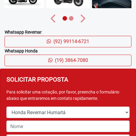
Anterior
Próximo
Whatsapp Revemar
(92) 99114-6721
Whatsapp Honda
(19) 3864-7080
SOLICITAR PROPOSTA
Para solicitar uma cotação, por favor, preencha o formulário
abaixo que entraremos em contato rapidamente.