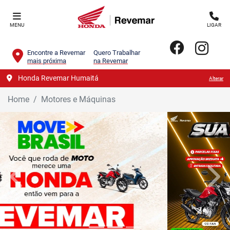
MENU
LIGAR
Encontre a Revemar
Quero Trabalhar
mais próxima
na Revemar
Honda Revemar Humaitá
Alterar
Home
Motores e Máquinas
templates.template-01.components.carousel.texts.control_
temp