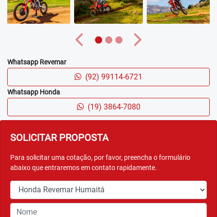
Anterior
Próximo
Whatsapp Revemar
(92) 99114-6721
Whatsapp Honda
(19) 3864-7080
SOLICITAR PROPOSTA
Para solicitar uma cotação, por favor, preencha o formulário
abaixo que entraremos em contato rapidamente.