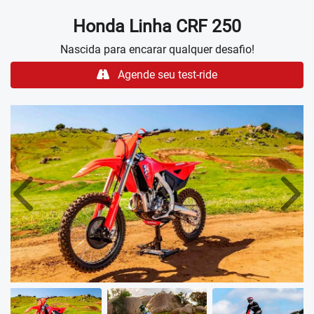
Honda
Linha CRF 250
Nascida para encarar qualquer desafio!
Agende seu test-ride
Anterior
Próx