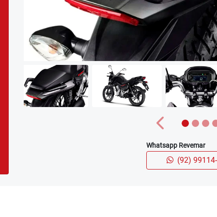
carousel.texts.control_prev