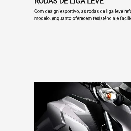
Prefiro que entre em contato por:
Whatsapp
Telefone
Email
Li e aceito a
Política de Privacidade
e
concordo em receber comunicações da
concessionária.
ENVIAR MENSAGEM
Versões CG 160 Fan