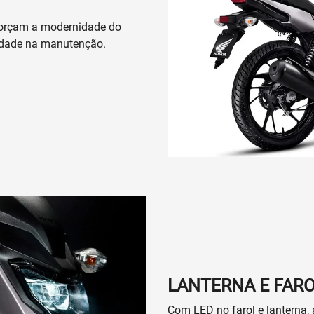
Anterior
Whatsapp Revemar
(92) 99114