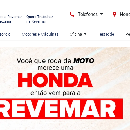
Telefones
Hond
re a Revemar
Quero Trabalhar
róxima
na Revemar
sórcio
Motores e Máquinas
Oficina
Test Ride
Pe