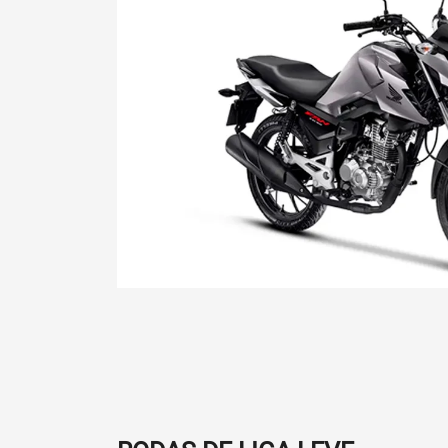
Honda
CG 160 Fan
Domine a cidade com a nova CG 160 Fan.
SOLICITAR PROPOSTA
Para solicitar uma cotação, por favor, preencha o
formulário abaixo que entraremos em contato
rapidamente.