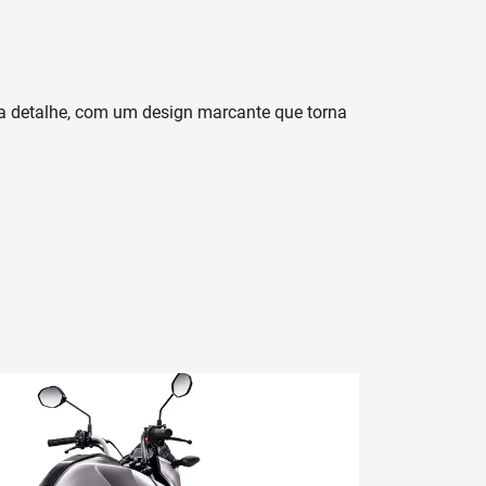
Agende seu test-ride
Próximo