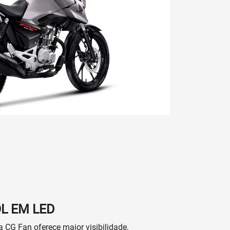
Próximo
Whatsapp Honda
-6721
(19) 3864-7080