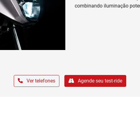
CG 160 Fan
Prata Metálico - Iron Nail Silver Metallic
Lanterna e Farol em LED
Roda de liga leve
Alças e Pedais do Passageiro