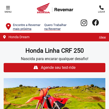
MENU
LIGAR
Encontre a Revemar
Quero Trabalhar
mais próxima
na Revemar
Honda Dream
Alterar
Honda
Linha CRF 250
Nascida para encarar qualquer desafio!
Agende seu test-ride