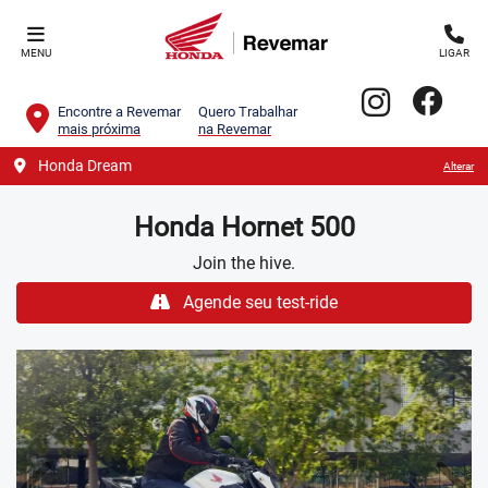
MENU
LIGAR
Encontre a Revemar
Quero Trabalhar
mais próxima
na Revemar
Honda Dream
Alterar
Honda
Hornet 500
Join the hive.
Agende seu test-ride