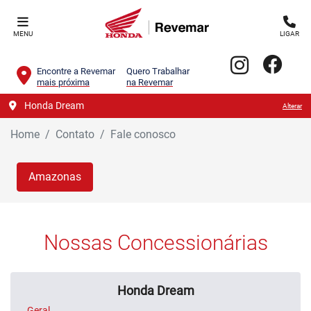
MENU
LIGAR
Encontre a Revemar
Quero Trabalhar
mais próxima
na Revemar
Honda Dream
Alterar
Home
Contato
Fale conosco
Amazonas
Nossas Concessionárias
Honda Dream
Geral