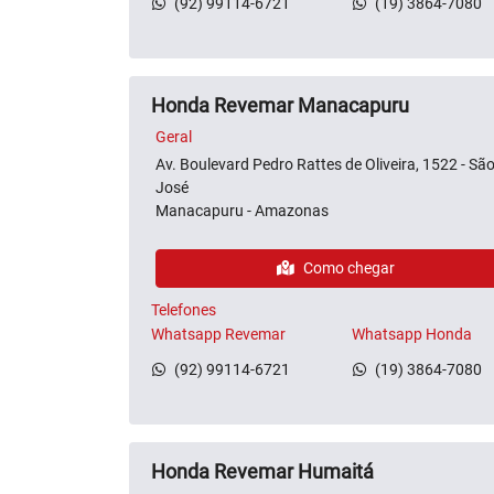
(92) 99114-6721
(19) 3864-7080
Honda Revemar Manacapuru
Geral
Av. Boulevard Pedro Rattes de Oliveira, 1522 - Sã
José
Manacapuru - Amazonas
Como chegar
Telefones
Whatsapp Revemar
Whatsapp Honda
(92) 99114-6721
(19) 3864-7080
Honda Revemar Humaitá