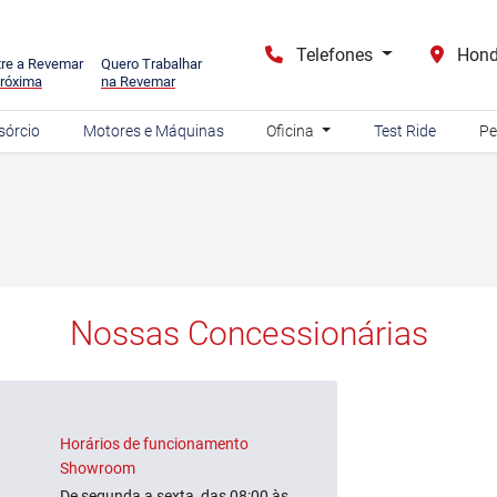
Telefones
Hond
re a Revemar
Quero Trabalhar
róxima
na Revemar
sórcio
Motores e Máquinas
Oficina
Test Ride
Pe
Nossas Concessionárias
Horários de funcionamento
Showroom
De segunda a sexta, das 08:00 às