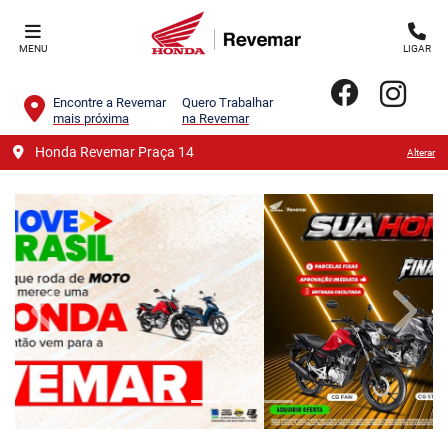
MENU
LIGAR
Encontre a Revemar
Quero Trabalhar
mais próxima
na Revemar
Honda Revemar Praça 14
Alterar
templates.template-01.components.carousel.texts.contro
templa