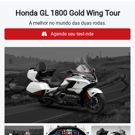
Honda
GL 1800 Gold Wing Tour
A melhor no mundo das duas rodas.
Agende seu test-ride
Anterior
Próx