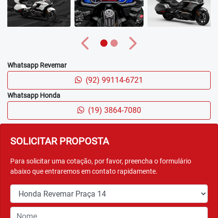
Anterior
Próximo
Whatsapp Revemar
(92) 99114-6721
Whatsapp Honda
(19) 3864-7080
SOLICITAR PROPOSTA
Para solicitar uma cotação, por favor, preencha o formulário
abaixo que entraremos em contato rapidamente.