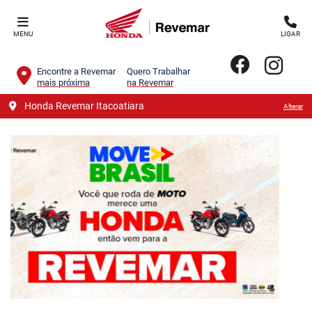
MENU
LIGAR
Encontre a Revemar
Quero Trabalhar
mais próxima
na Revemar
Honda Revemar Itacoatiara
Alterar
templates.template-01.components.carousel.texts.contro
templa