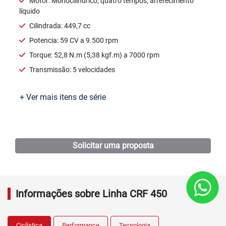
Manacapuru
Humaitá
Japiim
Parintins
Coari
São José
Compensa
Praça 14
Dream
Alvorada
Itacoatiara
Seguros