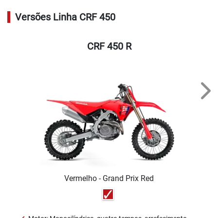
Ofertas
Seminovas
Consórcio
Motores e Máquinas
Oficina
Assistência Técnica
Agendamento de Recall
Agendamento de Serviços
Test Ride
Peças e Acessórios
Maués