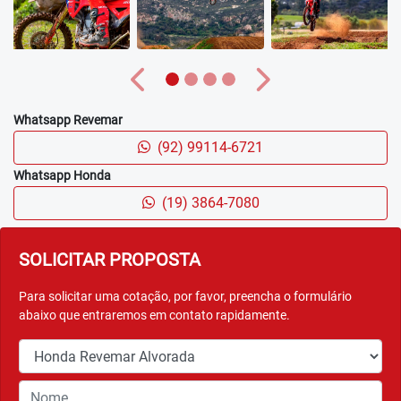
Anterior
Próximo
Whatsapp Revemar
(92) 99114-6721
Whatsapp Honda
(19) 3864-7080
SOLICITAR PROPOSTA
Para solicitar uma cotação, por favor, preencha o formulário
abaixo que entraremos em contato rapidamente.