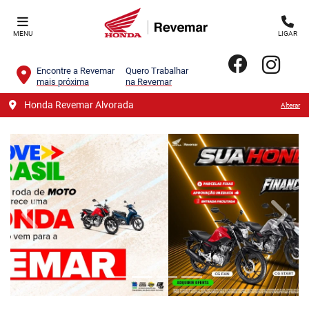
MENU
LIGAR
Encontre a Revemar
Quero Trabalhar
mais próxima
na Revemar
Honda Revemar Alvorada
Alterar
templates.template-01.components.carousel.texts.contro
templa