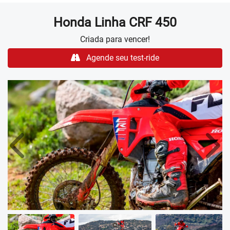
Honda
Linha CRF 450
Criada para vencer!
Agende seu test-ride
Anterior
Próx