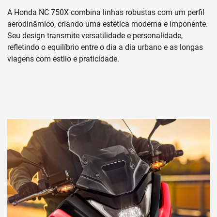
Anterior
Próximo
Whatsapp Revemar
(92) 99114-6721
Whatsapp Honda
(19) 3864-7080
SOLICITAR PROPOSTA
Para solicitar uma cotação, por favor, preencha o formulário
abaixo que entraremos em contato rapidamente.