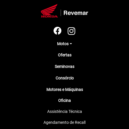
ENVIAR MENSAGEM
Versões NC 750X
NC 750X DCT
Nex