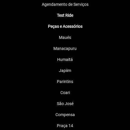
Vermelho Metálico - Pearl Royalty Red
Assento Bipartido
Freio ABS
Freio a disco dianteiro duplo
Honda Selectable Torque Control (HSTC)
Lanterna e Farol em LED
+ Ver mais itens de série
Ficha técnica
Solicitar uma proposta