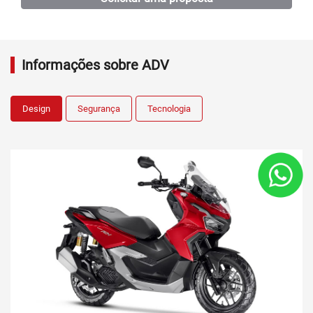
Humaitá
Japiim
Parintins
Coari
São José
Compensa
Praça 14
Dream
Alvorada
Itacoatiara
Seguros
Contato