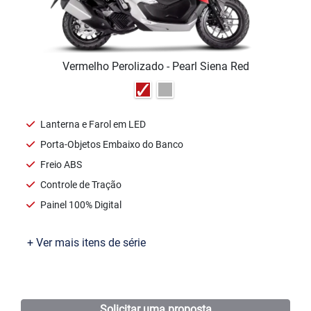
Ofertas
Seminovas
Consórcio
Motores e Máquinas
Oficina
Assistência Técnica
Agendamento de Recall
Test Ride
Peças e Acessórios
Maués
Manacapuru