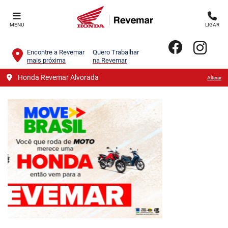
MENU
LIGAR
Encontre a Revemar
Quero Trabalhar
mais próxima
na Revemar
Honda Revemar Alvorada
Alterar
templates.template-01.components.carousel.texts.contro
templa