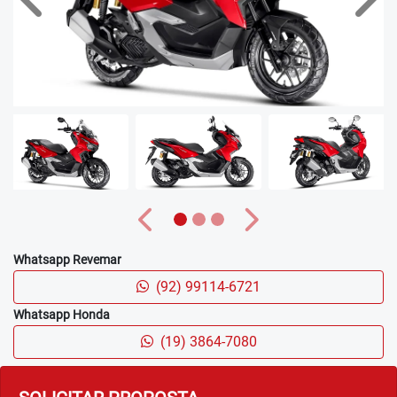
PARA-BRISA AJUSTÁVEL
Agora o para-brisa está com 75 mm a mais para proteção
contra vento, poeira e chuva. O para-brisa ajustável remete
sofisticação e conta com duas posições de ajuste, basta
que você escolha qual melhor se adapta ao seu modo de
pilotar.