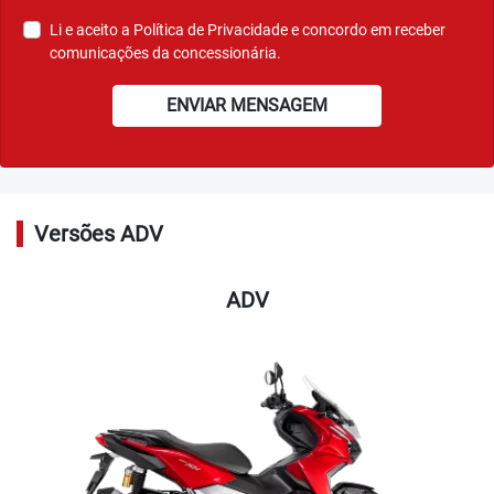
para o seu dia a dia.
Agende seu test-ride
Ver telefones
Motos