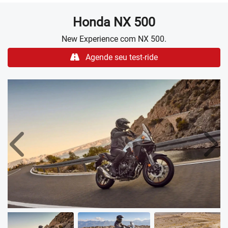
Honda
NX 500
New Experience com NX 500.
Agende seu test-ride
Anterior
Próx