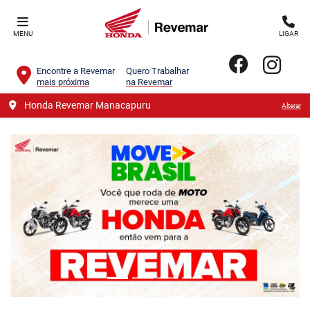
MENU
LIGAR
Encontre a Revemar
Quero Trabalhar
mais próxima
na Revemar
Honda Revemar Manacapuru
Alterar
templates.template-01.components.carousel.texts.contro
templa