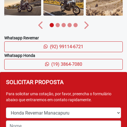
Anterior
Próximo
Whatsapp Revemar
(92) 99114-6721
Whatsapp Honda
(19) 3864-7080
SOLICITAR PROPOSTA
Para solicitar uma cotação, por favor, preencha o formulário
abaixo que entraremos em contato rapidamente.