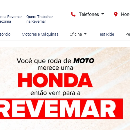
Telefones
Hon
re a Revemar
Quero Trabalhar
róxima
na Revemar
sórcio
Motores e Máquinas
Oficina
Test Ride
Pe
carousel.texts.control_prev