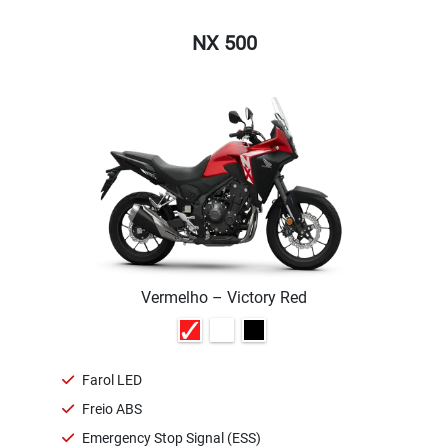
polegadas para a traseira. E
“Y”.
Ver telefones
Agende seu test-ride