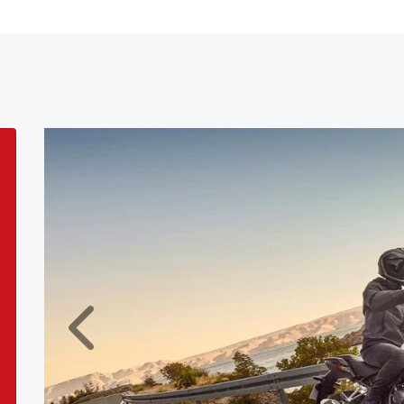
NOVO VISUAL DA 
A Honda NX 500 apresenta um
carenagens redesenhadas par
em alta velocidade. O novo f
mais agressivo, enquanto o p
pilotagem.