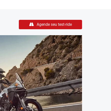
NX 500
 visual mais robusto e aventureiro, com
a melhorar a aerodinâmica e a estabilidade
arol da moto verticalizado confere um aspecto
ara-brisa oferece melhor proteção na