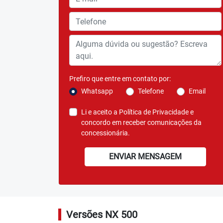
FAROL FULL LED
Sistema de iluminação FULL LED para dar maio
de iluminação e marcar as luzes como parte do