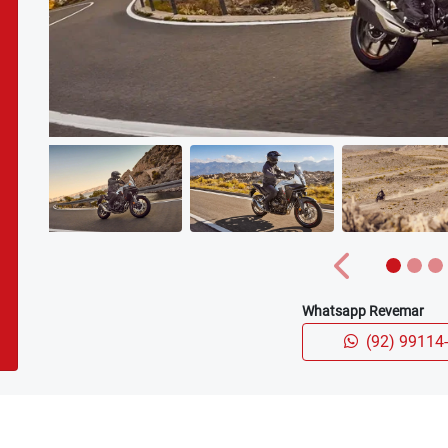
r durabilidade no conjunto
 design.
PNEUS
Os pneus da nova NX 500 pos