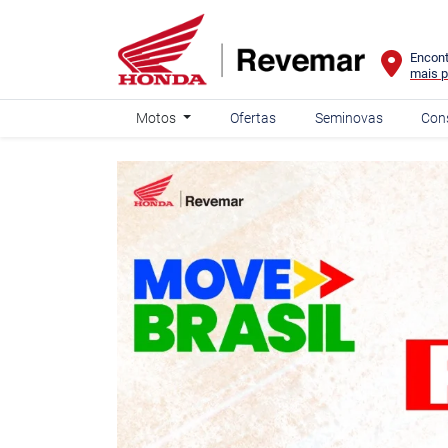
Encont
mais p
Motos
Ofertas
Seminovas
Con
templates.template-01.components.