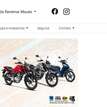
da Revemar Maués
ças e Acessórios
Seguros
Contato
templates.template-01.compo