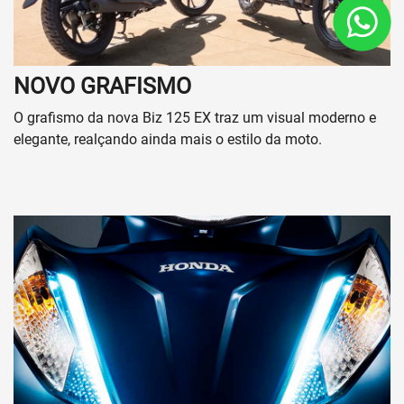
São José
Compensa
Praça 14
Dream
Alvorada
Itacoatiara
Seguros
Contato
Quem somos
Fale conosco
Trabalhe conosco
Política de Privacidade