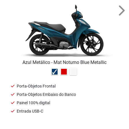
Ver telefones
Motos
Ofertas
Seminovas
Consórcio
Motores e Máquinas