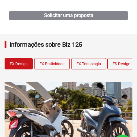
Oficina
Assistência Técnica
Agendamento de Recall
Agendamento de Serviços
Test Ride
Peças e Acessórios
Maués
Manacapuru
Humaitá
Japiim
Parintins
Coari