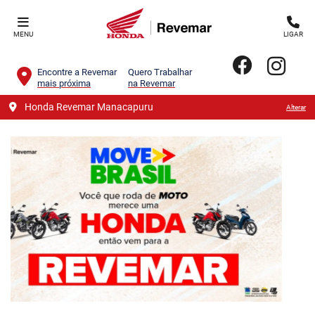
MENU
LIGAR
Encontre a Revemar
Quero Trabalhar
mais próxima
na Revemar
Honda Revemar Manacapuru
Alterar
templates.template-01.components.carousel.texts.contro
templa