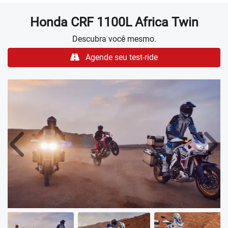
Honda
CRF 1100L Africa Twin
Descubra você mesmo.
Agende seu test-ride
Anterior
Próx