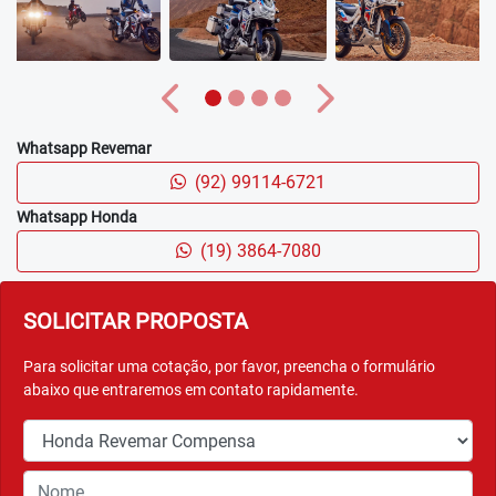
Anterior
Próximo
Whatsapp Revemar
(92) 99114-6721
Whatsapp Honda
(19) 3864-7080
SOLICITAR PROPOSTA
Para solicitar uma cotação, por favor, preencha o formulário
abaixo que entraremos em contato rapidamente.