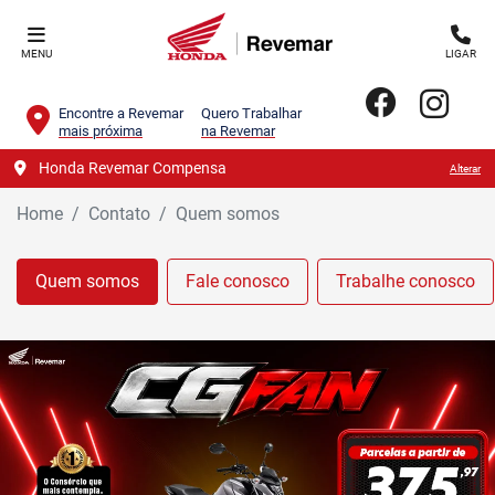
MENU
LIGAR
Encontre a Revemar
Quero Trabalhar
mais próxima
na Revemar
Honda Revemar Compensa
Alterar
Home
Contato
Quem somos
Quem somos
Fale conosco
Trabalhe conosco