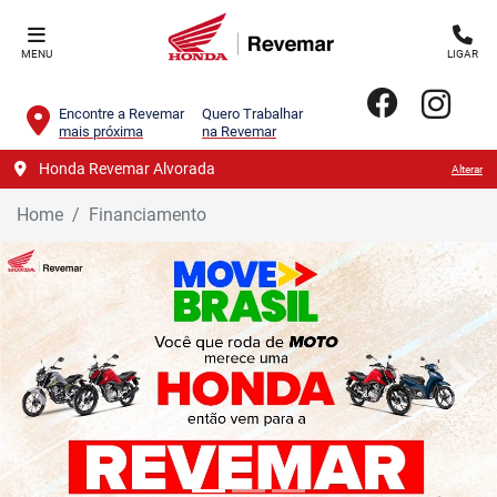
MENU
LIGAR
Encontre a Revemar
Quero Trabalhar
mais próxima
na Revemar
Honda Revemar Alvorada
Alterar
Home
Financiamento
templates.template-01.components.carousel.texts.control_
temp