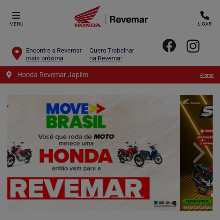
MENU
LIGAR
Encontre a Revemar
Quero Trabalhar
mais próxima
na Revemar
Honda Revemar Japiim
Alterar
templates.template-01.components.carousel.texts.contro
templa