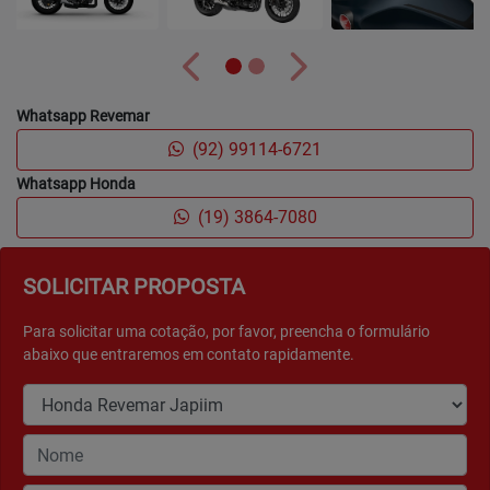
Anterior
Próximo
Whatsapp Revemar
(92) 99114-6721
Whatsapp Honda
(19) 3864-7080
SOLICITAR PROPOSTA
Para solicitar uma cotação, por favor, preencha o formulário
abaixo que entraremos em contato rapidamente.