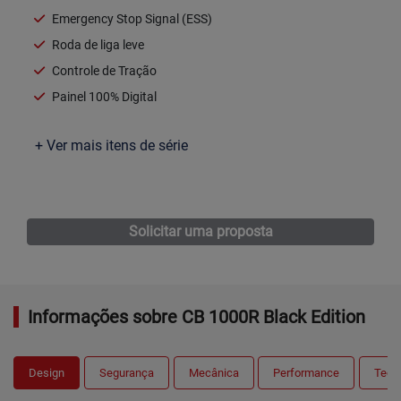
Emergency Stop Signal (ESS)
Roda de liga leve
Controle de Tração
Painel 100% Digital
+ Ver mais itens de série
Ficha técnica
Solicitar uma proposta
Informações sobre CB 1000R Black Edition
Design
Segurança
Mecânica
Performance
Tecn