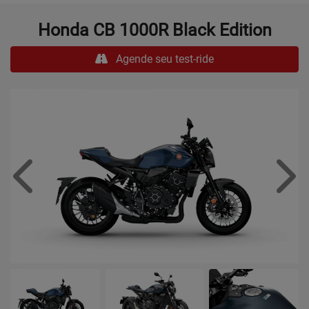
Honda
CB 1000R Black Edition
Agende seu test-ride
Anterior
Próx