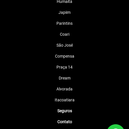
Lanterna e Farol em LED
Porta-Objetos Embaixo do Banco
Freios CBS
Painel 100% digital
Entrada USB-C
+ Ver mais itens de série
Ficha técnica
Solicitar uma proposta
Informações sobre PCX