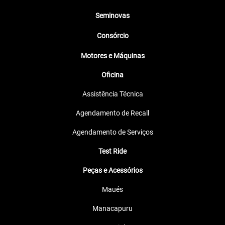
Versões PCX
PCX CBS
Nex
Branco Perolizado – Pearl Hakuji White