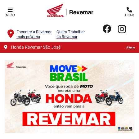
MENU
LIGAR
Encontre a Revemar
Quero Trabalhar
mais próxima
na Revemar
Honda Revemar São José
Alterar