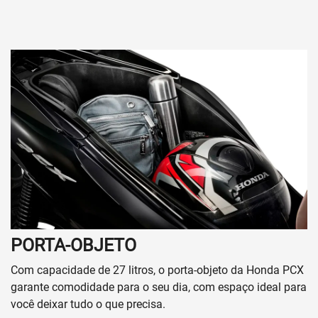
Anterior
Próximo
Whatsapp Revemar
(92) 99114-6721
Whatsapp Honda
(19) 3864-7080
SOLICITAR PROPOSTA
Para solicitar uma cotação, por favor, preencha o formulário
abaixo que entraremos em contato rapidamente.