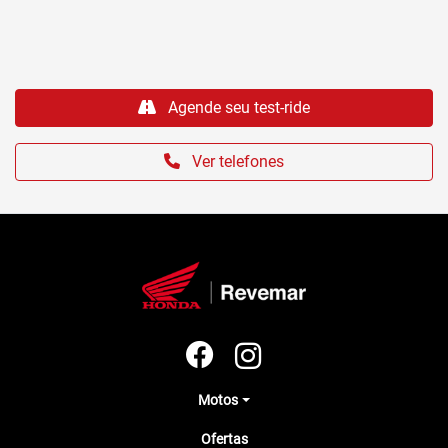
Prefiro que entre em contato por:
Whatsapp
Telefone
Email
Li e aceito a
Política de Privacidade
e concordo em receber
comunicações da concessionária.
ENVIAR MENSAGEM