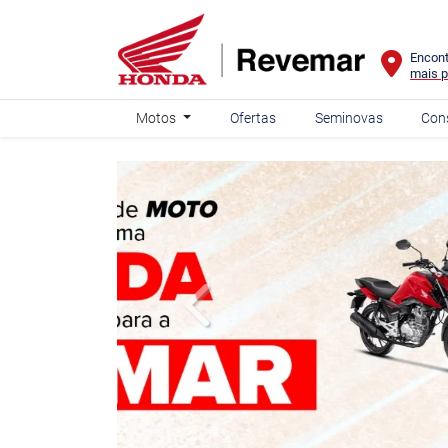
Encont
mais p
Motos
Ofertas
Seminovas
Con
templates.template-01.components.