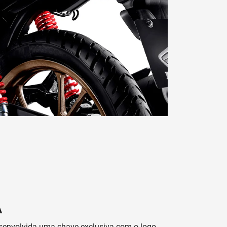
A
desenvolvida uma chave exclusiva com o logo