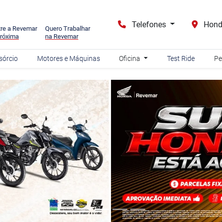
Telefones
Hond
re a Revemar
Quero Trabalhar
róxima
na Revemar
sórcio
Motores e Máquinas
Oficina
Test Ride
Pe
carousel.texts.control_prev