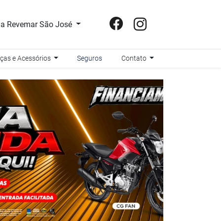
a Revemar São José
ças e Acessórios
Seguros
Contato
templates.template-01.compo