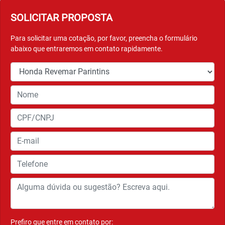
CARENAGEM
A Bros 160 possui carenagens maiores ao redor do tanque
de combustível, o que traz ainda mais imponência e
robustez para o modelo.