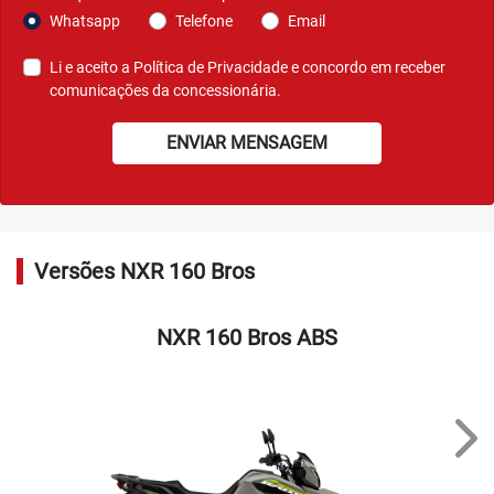
Agende seu test-ride
Ver telefones
Motos