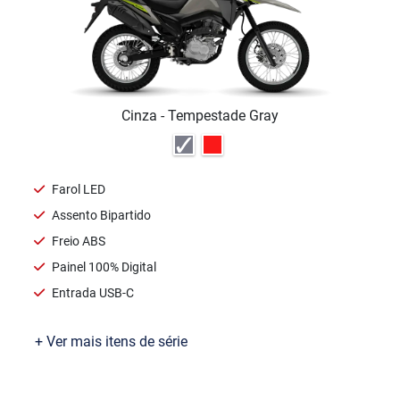
Ofertas
Seminovas
Consórcio
Motores e Máquinas
Oficina
Assistência Técnica
Agendamento de Recall
Agendamento de Serviços
Test Ride
Peças e Acessórios
Maués
Manacapuru