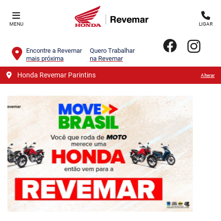
MENU
LIGAR
Encontre a Revemar
Quero Trabalhar
mais próxima
na Revemar
Honda Revemar Parintins
Alterar
templates.template-01.components.carousel.texts.contro
templa