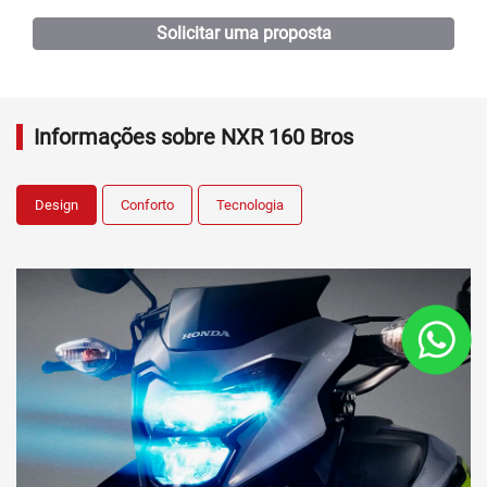
Humaitá
Japiim
Parintins
Coari
São José
Compensa
Praça 14
Dream
Alvorada
Itacoatiara
Seguros
Contato