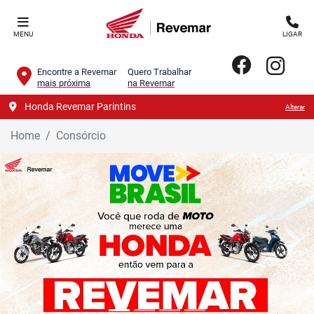
MENU
LIGAR
Encontre a Revemar
Quero Trabalhar
mais próxima
na Revemar
Honda Revemar Parintins
Alterar
Home
Consórcio
templates.template-01.components.carousel.texts.control_
temp