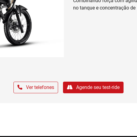
Vermelho - Victory Red
Lanterna e Farol em LED
Emergency Stop Signal (ESS)
Entrada USB-C
Painel 100% Digital