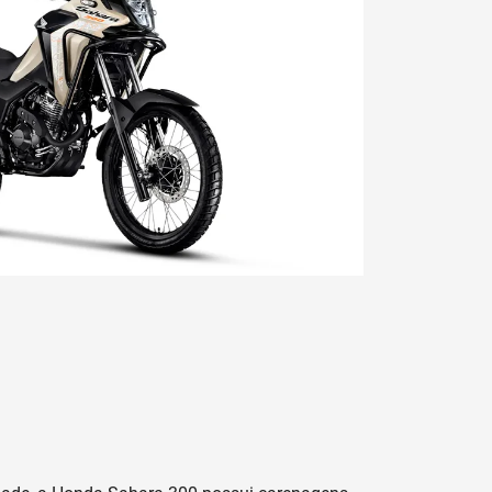
Próximo
Whatsapp Honda
-6721
(19) 3864-7080
Sahara 300 Standard