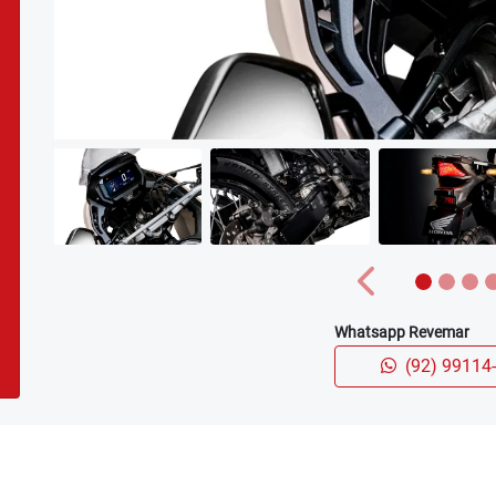
carousel.texts.control_prev