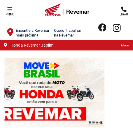
MENU
LIGAR
Encontre a Revemar
Quero Trabalhar
mais próxima
na Revemar
Honda Revemar Japiim
Alterar
templates.template-01.components.carousel.texts.contro
templa