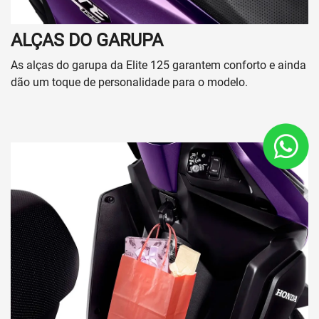
Japiim
Parintins
Coari
São José
Compensa
Praça 14
Dream
Alvorada
Itacoatiara
Seguros
Contato
Quem somos