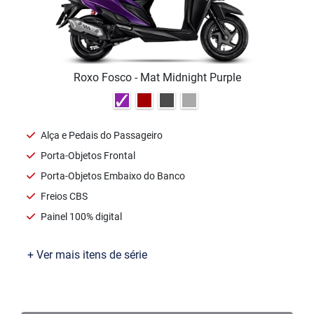
Agende seu test-ride
Ver telefones
Motos
Ofertas
Seminovas