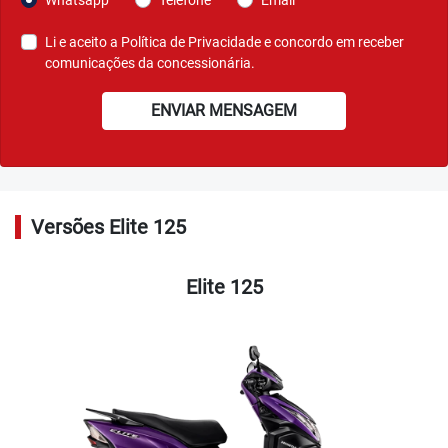
CONFORTO
Movimente-se pela cidade sem abrir mão de conforto. Com
um bom espaço para as pernas entre o assento e o escudo
frontal.