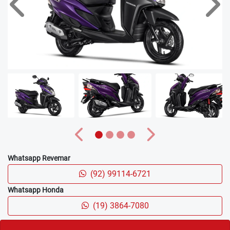
PORTA-OBJETOS CENTRAL
Com capacidade de 19,7 litros, o porta-objeto central da
Elite 125 agora possui uma maior capacidade volumétrica,
permitindo acomodar com tranquilidade um capacete
aberto, proporcionando comodidade.