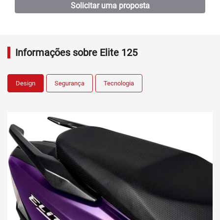
Consórcio
Motores e Máquinas
Oficina
Assistência Técnica
Agendamento de Recall
Agendamento de Serviços
Test Ride
Peças e Acessórios
Maués
Manacapuru
Humaitá