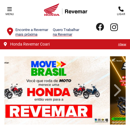
MENU
LIGAR
Encontre a Revemar
Quero Trabalhar
mais próxima
na Revemar
Honda Revemar Coari
Alterar
templates.template-01.components.carousel.texts.contro
templa