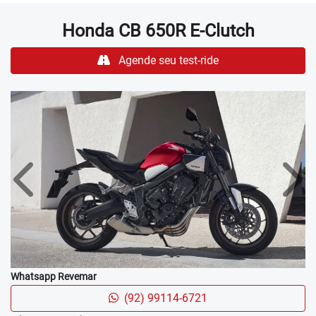
Honda
CB 650R E-Clutch
Agende seu test-ride
Anterior
Próx
Whatsapp Revemar
(92) 99114-6721